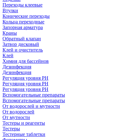
Переходы клеевые
Втулки
Конические переходы
Кольца переходные
Запорная арматура
Краны
Обратный клапан
Затвор дисковый
Клей и очиститель
Клей
Химия для бассейнов
Дезинфекция
Дезинфекция
Регуляция уровня РН
Регуляция уровня РН
Регуляция уровня PH
Вспомогательные препараты
Вспомогательные препараты
От водорослей и мутности
От водорослей
От мутности
Тестеры и реагенты
Тестеры
Тестерные таблетки
Фотометры