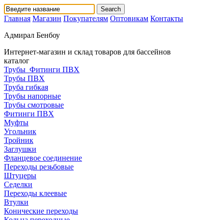
Главная
Магазин
Покупателям
Оптовикам
Контакты
Адмирал Бенбоу
Интернет-магазин и склад товаров для бассейнов
каталог
Трубы_Фитинги ПВХ
Трубы ПВХ
Труба гибкая
Трубы напорные
Трубы смотровые
Фитинги ПВХ
Муфты
Угольник
Тройник
Заглушки
Фланцевое соединение
Переходы резьбовые
Штуцеры
Седелки
Переходы клеевые
Втулки
Конические переходы
Кольца переходные