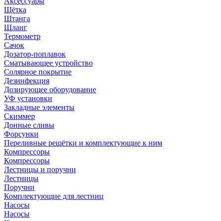
Аксессуары
Щётка
Штанга
Шланг
Термометр
Сачок
Дозатор-поплавок
Сматывающее устройство
Солярное покрытие
Дезинфекция
Дозирующее оборудование
УФ установки
Закладные элементы
Скиммер
Донные сливы
Форсунки
Переливные решётки и комплектующие к ним
Компрессоры
Компрессоры
Лестницы и поручни
Лестницы
Поручни
Комплектующие для лестниц
Насосы
Насосы