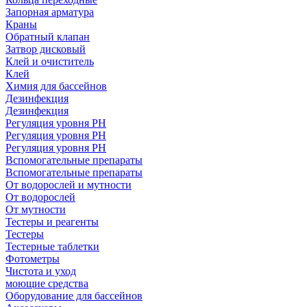
Запорная арматура
Краны
Обратный клапан
Затвор дисковый
Клей и очиститель
Клей
Химия для бассейнов
Дезинфекция
Дезинфекция
Регуляция уровня РН
Регуляция уровня РН
Регуляция уровня PH
Вспомогательные препараты
Вспомогательные препараты
От водорослей и мутности
От водорослей
От мутности
Тестеры и реагенты
Тестеры
Тестерные таблетки
Фотометры
Чистота и уход
моющие средства
Оборудование для бассейнов