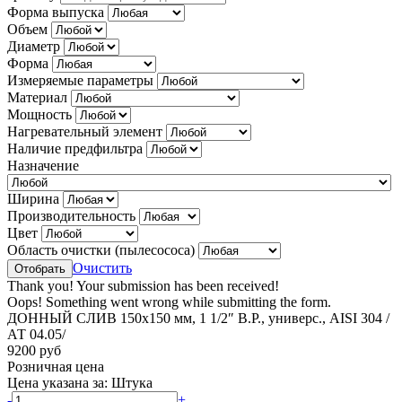
Форма выпуска
Объем
Диаметр
Форма
Измеряемые параметры
Материал
Мощность
Нагревательный элемент
Наличие предфильтра
Назначение
Ширина
Производительность
Цвет
Область очистки (пылесососа)
Очистить
Thank you! Your submission has been received!
Oops! Something went wrong while submitting the form.
ДОННЫЙ СЛИВ 150х150 мм, 1 1/2″ В.Р., универс., AISI 304 /
АТ 04.05/
9200 руб
Розничная цена
Цена указана за:
Штука
-
+