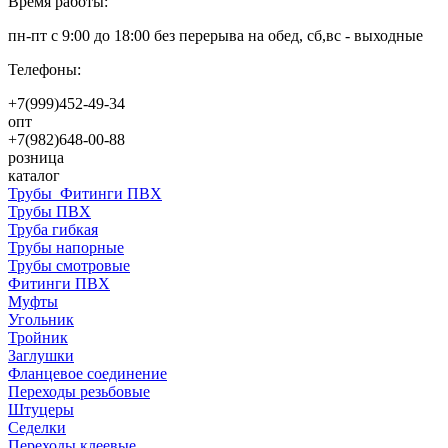
Время работы:
пн-пт с 9:00 до 18:00 без перерыва на обед, сб,вс - выходные
Телефоны:
+7(999)452-49-34
опт
+7(982)648-00-88
розница
каталог
Трубы_Фитинги ПВХ
Трубы ПВХ
Труба гибкая
Трубы напорные
Трубы смотровые
Фитинги ПВХ
Муфты
Угольник
Тройник
Заглушки
Фланцевое соединение
Переходы резьбовые
Штуцеры
Седелки
Переходы клеевые