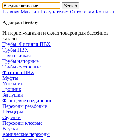
Главная
Магазин
Покупателям
Оптовикам
Контакты
Адмирал Бенбоу
Интернет-магазин и склад товаров для бассейнов
каталог
Трубы_Фитинги ПВХ
Трубы ПВХ
Труба гибкая
Трубы напорные
Трубы смотровые
Фитинги ПВХ
Муфты
Угольник
Тройник
Заглушки
Фланцевое соединение
Переходы резьбовые
Штуцеры
Седелки
Переходы клеевые
Втулки
Конические переходы
Кольца переходные