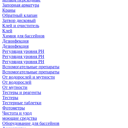
Запорная арматура
Краны
Обратный клапан
Затвор дисковый
Клей и очиститель
Клей
Химия для бассейнов
Дезинфекция
Дезинфекция
Регуляция уровня РН
Регуляция уровня РН
Регуляция уровня PH
Вспомогательные препараты
Вспомогательные препараты
От водорослей и мутности
От водорослей
От мутности
Тестеры и реагенты
Тестеры
Тестерные таблетки
Фотометры
Чистота и уход
моющие средства
Оборудование для бассейнов