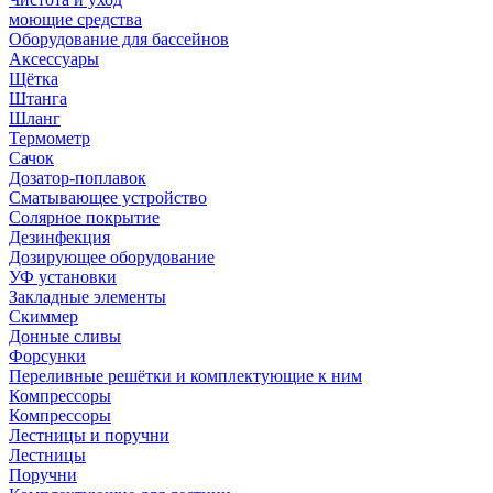
моющие средства
Оборудование для бассейнов
Аксессуары
Щётка
Штанга
Шланг
Термометр
Сачок
Дозатор-поплавок
Сматывающее устройство
Солярное покрытие
Дезинфекция
Дозирующее оборудование
УФ установки
Закладные элементы
Скиммер
Донные сливы
Форсунки
Переливные решётки и комплектующие к ним
Компрессоры
Компрессоры
Лестницы и поручни
Лестницы
Поручни