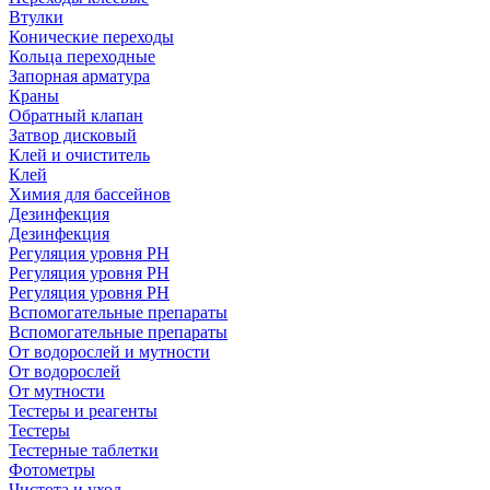
Втулки
Конические переходы
Кольца переходные
Запорная арматура
Краны
Обратный клапан
Затвор дисковый
Клей и очиститель
Клей
Химия для бассейнов
Дезинфекция
Дезинфекция
Регуляция уровня РН
Регуляция уровня РН
Регуляция уровня PH
Вспомогательные препараты
Вспомогательные препараты
От водорослей и мутности
От водорослей
От мутности
Тестеры и реагенты
Тестеры
Тестерные таблетки
Фотометры
Чистота и уход