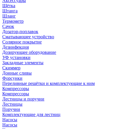
Аксессуары
Щётка
Штанга
Шланг
Термометр
Сачок
Дозатор-поплавок
Сматывающее устройство
Солярное покрытие
Дезинфекция
Дозирующее оборудование
УФ установки
Закладные элементы
Скиммер
Донные сливы
Форсунки
Переливные решётки и комплектующие к ним
Компрессоры
Компрессоры
Лестницы и поручни
Лестницы
Поручни
Комплектующие для лестниц
Насосы
Насосы