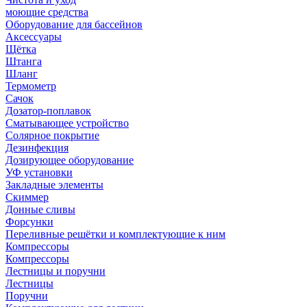
моющие средства
Оборудование для бассейнов
Аксессуары
Щётка
Штанга
Шланг
Термометр
Сачок
Дозатор-поплавок
Сматывающее устройство
Солярное покрытие
Дезинфекция
Дозирующее оборудование
УФ установки
Закладные элементы
Скиммер
Донные сливы
Форсунки
Переливные решётки и комплектующие к ним
Компрессоры
Компрессоры
Лестницы и поручни
Лестницы
Поручни