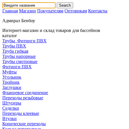
Главная
Магазин
Покупателям
Оптовикам
Контакты
Адмирал Бенбоу
Интернет-магазин и склад товаров для бассейнов
каталог
Трубы_Фитинги ПВХ
Трубы ПВХ
Труба гибкая
Трубы напорные
Трубы смотровые
Фитинги ПВХ
Муфты
Угольник
Тройник
Заглушки
Фланцевое соединение
Переходы резьбовые
Штуцеры
Седелки
Переходы клеевые
Втулки
Конические переходы
Кольца переходные