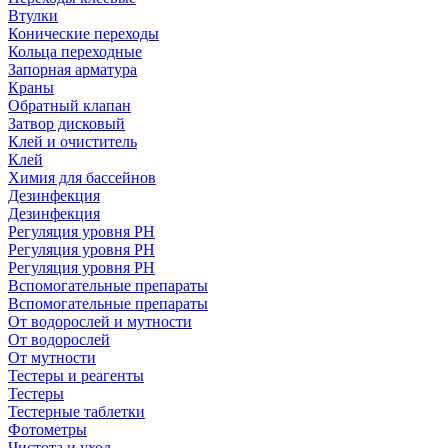
Втулки
Конические переходы
Кольца переходные
Запорная арматура
Краны
Обратный клапан
Затвор дисковый
Клей и очиститель
Клей
Химия для бассейнов
Дезинфекция
Дезинфекция
Регуляция уровня РН
Регуляция уровня РН
Регуляция уровня PH
Вспомогательные препараты
Вспомогательные препараты
От водорослей и мутности
От водорослей
От мутности
Тестеры и реагенты
Тестеры
Тестерные таблетки
Фотометры
Чистота и уход