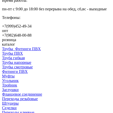
Время работы:
пн-пт с 9:00 до 18:00 без перерыва на обед, сб,вс - выходные
Телефоны:
+7(999)452-49-34
опт
+7(982)648-00-88
розница
каталог
Трубы_Фитинги ПВХ
Трубы ПВХ
Труба гибкая
Трубы напорные
Трубы смотровые
Фитинги ПВХ
Муфты
Угольник
Тройник
Заглушки
Фланцевое соединение
Переходы резьбовые
Штуцеры
Седелки
Переходы клеевые