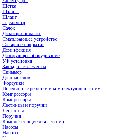
Аксессуары
Щётка
Штанга
Шланг
Термометр
Сачок
Дозатор-поплавок
Сматывающее устройство
Солярное покрытие
Дезинфекция
Дозирующее оборудование
УФ установки
Закладные элементы
Скиммер
Донные сливы
Форсунки
Переливные решётки и комплектующие к ним
Компрессоры
Компрессоры
Лестницы и поручни
Лестницы
Поручни
Комплектующие для лестниц
Насосы
Насосы