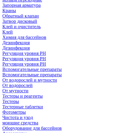
Запорная арматура
Краны
Обратный клапан
Затвор дисковый
Клей и очиститель
Клей
Химия для бассейнов
Дезинфекция
Дезинфекция
Регуляция уровня РН
Регуляция уровня РН
Регуляция уровня PH
Вспомогательные препараты
Вспомогательные препараты
От водорослей и мутности
От водорослей
От мутности
Тестеры и реагенты
Тестеры
Тестерные таблетки
Фотометры
Чистота и уход
моющие средства
Оборудование для бассейнов